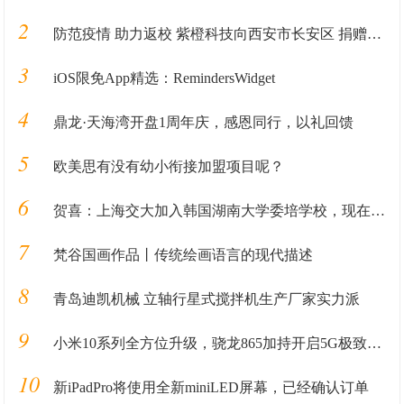
2
防范疫情 助力返校 紫橙科技向西安市长安区 捐赠疫情防控系统
3
iOS限免App精选：RemindersWidget
4
鼎龙·天海湾开盘1周年庆，感恩同行，以礼回馈
5
欧美思有没有幼小衔接加盟项目呢？
6
贺喜：上海交大加入韩国湖南大学委培学校，现在报名，择优录取
7
梵谷国画作品丨传统绘画语言的现代描述
8
青岛迪凯机械 立轴行星式搅拌机生产厂家实力派
9
小米10系列全方位升级，骁龙865加持开启5G极致体验
10
新iPadPro将使用全新miniLED屏幕，已经确认订单