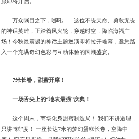
旅即将开启。
万众瞩目之下，哪吒——这位不畏天命、勇敢无畏
的神话英雄，正踏着风火轮，穿越时空，降临海福广
场！今秋最震撼的神话主题巡演即将拉开帷幕，邀您踏
入一个充满奇幻色彩与互动体验的国潮盛宴。
7
米长卷，甜蜜开席！
一场舌尖上的“地表最强”庆典！
这个周末，商场化身甜蜜制造局！ 我们不讲道理，
只讲“糕”度！ 一座长达7米的梦幻蛋糕长卷，空降中