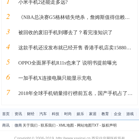
1
小米手机2还能走多远?
2
《NBA总决赛G5格林错失绝杀，詹姆斯值得信赖的帮手到底在哪？》
3
被回收的废旧手机到哪去了？看完涨知识了
4
这款手机还没发布就已经开售 香港手机店卖15880港币
5
OPPO全面屏手机R11s也来了 说明书提前曝光
6
一加手机X连接电脑只能显示充电
7
2018年全球手机销量排行榜前五名，国产手机占了三个，可惜华为!
首页
|
资讯
|
财经
|
汽车
|
科技
|
时尚
|
娱乐
|
家居
|
教育
|
企业
|
游戏
|
商讯
|
微商
关于我们
-
联系我们
-
XML地图
-
网站地图
TXT
-
版权声明
Copyright © 2006-2019 http://www.xaxinxi.cn 西安信息网版权所有