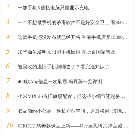
2
一加手机X连接电脑只能显示充电
3
一个不想做手机的杀毒软件不是好安全卫士 看360击穿小米性价比
4
这款手机还没发布就已经开售 香港手机店卖15880港币
5
加华裔生发明太阳能手机应用 在上百国家普及
6
被回收的废旧手机到哪去了？看完涨知识了
7
400款App信息一次刷尽 豌豆荚一览评测
8
小米MIX 2S依旧旗舰配置，但这些小细节还是妥协了
9
45㎡简约小公寓，狭长户型空间，通透格局+玻璃材质，小巧精致
10
CIRCLE 慈善款珠宝上新——Ocean系列 海洋宝藏 闪耀蔚蓝