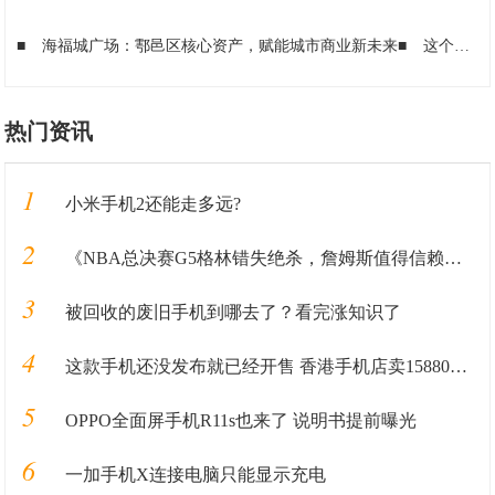
■
海福城广场：鄠邑区核心资产，赋能城市商业新未来
■
这个党支部获评省国资委“示范党支部”
热门资讯
1
小米手机2还能走多远?
2
《NBA总决赛G5格林错失绝杀，詹姆斯值得信赖的帮手到底在哪？》
3
被回收的废旧手机到哪去了？看完涨知识了
4
这款手机还没发布就已经开售 香港手机店卖15880港币
5
OPPO全面屏手机R11s也来了 说明书提前曝光
6
一加手机X连接电脑只能显示充电