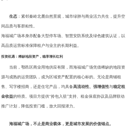
生态
：紧邻秦岭北麓自然景观，城市绿肺与商业活力共生，提升空
间品质与客群粘性。
海福城广场本身亦配备大型停车场、智慧安防系统及绿色建筑认证，以
高品质运营标准保障租户与业主的长期利益。
投资机遇：稀缺地段资产，稳享增长红利
当前，鄠邑区商业用地供应有限，而海福城广场凭借稀缺的地段资
源与成熟的运营团队，成为区域资产配置的核心标的。无论是商铺租
售、写字楼招商，还是住宅产品，均具备
高流动性、强增值性
与
稳定租
金收益
的特质。项目方提供“拎包入驻”支持、租金保底协议及品牌联动
推广计划，降低投资门槛，放大回报潜力。
海福城广场，不止是商业载体，更是城市发展的价值锚点。