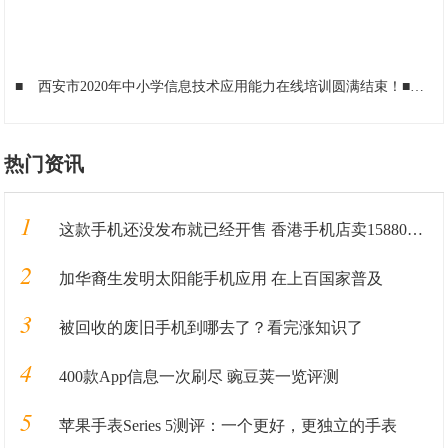
■
西安市2020年中小学信息技术应用能力在线培训圆满结束！
■
三星
热门资讯
1
这款手机还没发布就已经开售 香港手机店卖15880港币
2
加华裔生发明太阳能手机应用 在上百国家普及
3
被回收的废旧手机到哪去了？看完涨知识了
4
400款App信息一次刷尽 豌豆荚一览评测
5
苹果手表Series 5测评：一个更好，更独立的手表