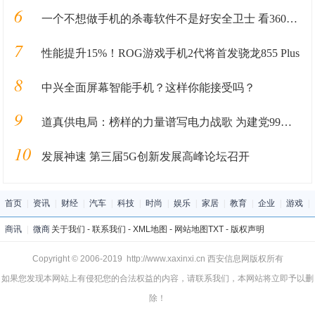
6
一个不想做手机的杀毒软件不是好安全卫士 看360击穿小米性价比
7
性能提升15%！ROG游戏手机2代将首发骁龙855 Plus
8
中兴全面屏幕智能手机？这样你能接受吗？
9
道真供电局：榜样的力量谱写电力战歌 为建党99周年献礼
10
发展神速 第三届5G创新发展高峰论坛召开
首页
|
资讯
|
财经
|
汽车
|
科技
|
时尚
|
娱乐
|
家居
|
教育
|
企业
|
游戏
|
商讯
|
微商
关于我们
-
联系我们
-
XML地图
-
网站地图
TXT
-
版权声明
Copyright © 2006-2019 http://www.xaxinxi.cn 西安信息网版权所有
如果您发现本网站上有侵犯您的合法权益的内容，请联系我们，本网站将立即予以删
除！