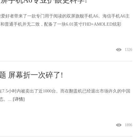
双屏手机A6专业护眼更科学!
爱好者带来了一款专门用于阅读的双屏旗舰手机A6。海信手机A6主
普通手机并无二致，配备了一块6.01英寸FHD+AMOLED炫彩
1326
问题 屏幕折一次碎了!
在7.5小时内被卖出了近1000台。而在翻盖机已经退出市场许久的中国
。...
[详情]
1896