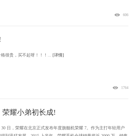
606
!
格很贵，买不起呀！！！...
[详情]
1764
，荣耀小弟初长成!
 30 日，荣耀在北京正式发布年度旗舰机荣耀 7。作为主打年轻用户
到迅猛发展。2015 上半年，荣耀手机全球销量接近 2000 万，销售