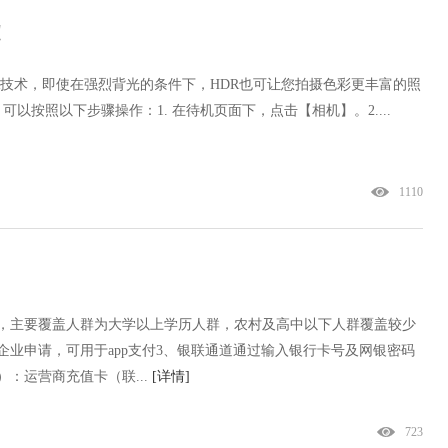
!
DR技术，即使在强烈背光的条件下，HDR也可让您拍摄色彩更丰富的照
以按照以下步骤操作：1. 在待机页面下，点击【相机】。2....
1110
额，主要覆盖人群为大学以上学历人群，农村及高中以下人群覆盖较少
企业申请，可用于app支付3、银联通道通过输入银行卡号及网银密码
：运营商充值卡（联...
[详情]
723