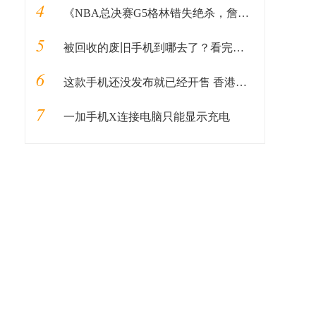
4
《NBA总决赛G5格林错失绝杀，詹姆斯值得信赖的帮手到底在哪？》
5
被回收的废旧手机到哪去了？看完涨知识了
6
这款手机还没发布就已经开售 香港手机店卖15880港币
7
一加手机X连接电脑只能显示充电