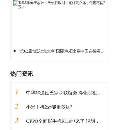
■
第62届“威尔第之声”国际声乐比赛中国选拔赛圆满落幕
■
提
热门资讯
1
中华非遗姓氏宗亲联谊会 淳化宗祖苑启幕
2
小米手机2还能走多远?
3
OPPO全面屏手机R11s也来了 说明书提前曝光