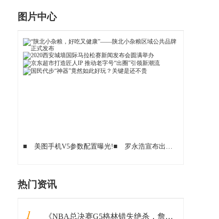
图片中心
■
美图手机V5参数配置曝光!
■
罗永浩宣布出山：为这款骁龙865旗舰打造全新手机系统！!
热门资讯
1
《NBA总决赛G5格林错失绝杀，詹姆斯值得信赖的帮手到底在哪？》