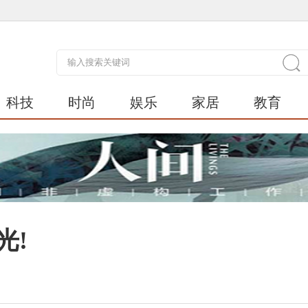
科技
时尚
娱乐
家居
教育
光!