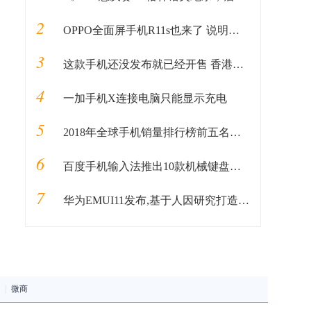
2
OPPO全面屏手机R11s也来了 说明书提前曝光
3
这款手机还没发布就已经开售 香港手机店卖15880港币
4
一加手机X连接电脑只能显示充电
5
2018年全球手机销量排行榜前五名，国产手机占了三个，可惜华为!
6
百度手机输入法推出10款机械键盘皮肤!
7
华为EMUI11发布,基于人因研究打造,50多款机型可升级
|
微商