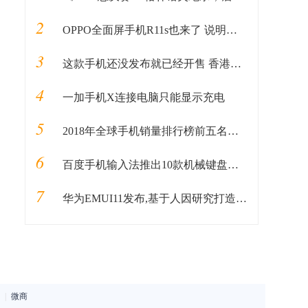
2
OPPO全面屏手机R11s也来了 说明书提前曝光
3
这款手机还没发布就已经开售 香港手机店卖15880港币
4
一加手机X连接电脑只能显示充电
5
2018年全球手机销量排行榜前五名，国产手机占了三个，可惜华为!
6
百度手机输入法推出10款机械键盘皮肤!
7
华为EMUI11发布,基于人因研究打造,50多款机型可升级
|
微商