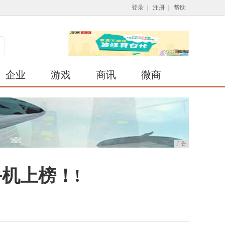
登录
|
注册
|
帮助
企业
游戏
商讯
微商
广告
机上榜！!